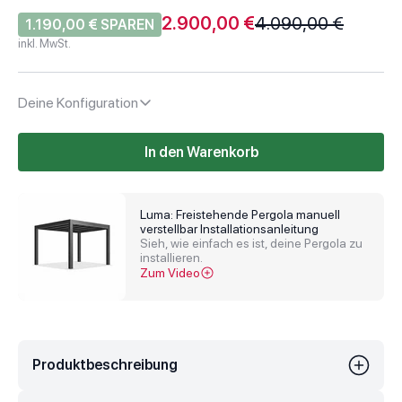
Angebot
Regulärer Preis
2.900,00 €
4.090,00 €
1.190,00 € SPAREN
inkl. MwSt.
Deine Konfiguration
In den Warenkorb
Luma: Freistehende Pergola manuell
verstellbar Installationsanleitung
Sieh, wie einfach es ist, deine Pergola zu
installieren.
Zum Video
Produktbeschreibung