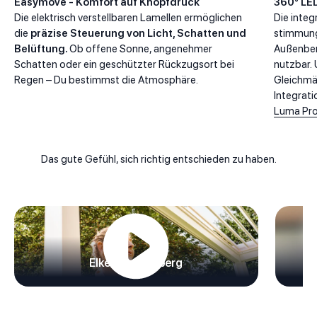
Easymove - Komfort auf Knopfdruck
360° LE
Die elektrisch verstellbaren Lamellen ermöglichen
Die integ
die
präzise Steuerung von Licht, Schatten und
stimmung
Belüftung.
Ob offene Sonne, angenehmer
Außenber
Schatten oder ein geschützter Rückzugsort bei
nutzbar.
Regen – Du bestimmst die Atmosphäre.
Gleichmä
Integrati
Luma Pr
Das gute Gefühl, sich richtig entschieden zu haben.
Elke aus Nürnberg