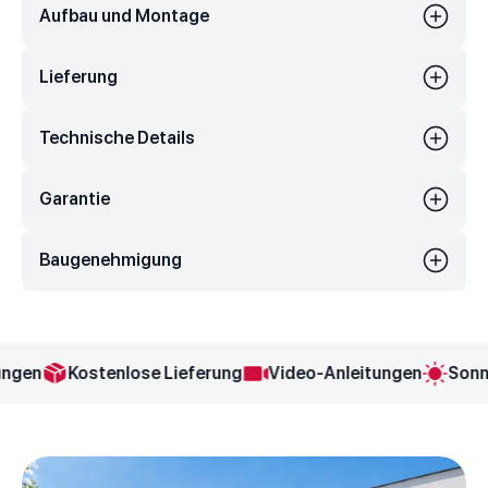
Aufbau und Montage
Lieferung
Technische Details
Garantie
Baugenehmigung
en
Kostenlose Lieferung
Video-Anleitungen
Sonnen-