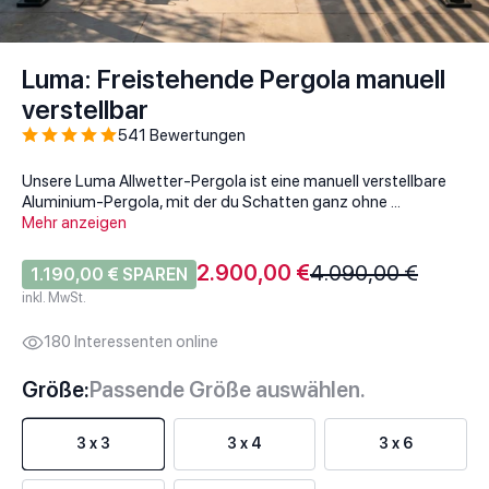
Luma: Freistehende Pergola manuell
verstellbar
541 Bewertungen
Unsere Luma Allwetter-Pergola ist eine manuell verstellbare
Aluminium-Pergola, mit der du Schatten ganz ohne ...
Mehr anzeigen
Angebot
Regulärer Preis
2.900,00 €
4.090,00 €
1.190,00 € SPAREN
inkl. MwSt.
106 Interessenten online
Größe:
Passende Größe auswählen.
3 x 3
3 x 4
3 x 6