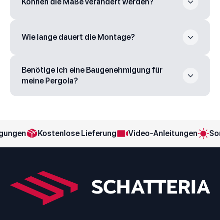
Können die Maße verändert werden?
Wie lange dauert die Montage?
Benötige ich eine Baugenehmigung für
meine Pergola?
ngen
Kostenlose Lieferung
Video-Anleitungen
Sonne