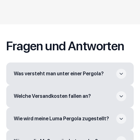
5/5
Rico F.
Hendr
Fragen und Antworten
Was versteht man unter einer Pergola?
Welche Versandkosten fallen an?
Wie wird meine Luma Pergola zugestellt?