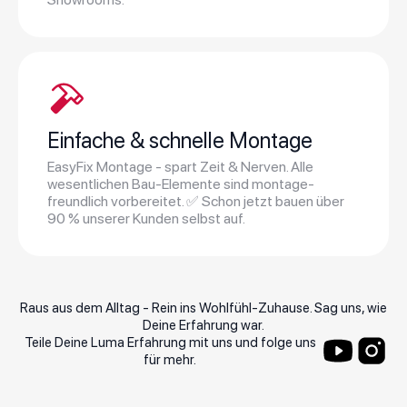
Einfache & schnelle Montage
EasyFix Montage - spart Zeit & Nerven. Alle
wesentlichen Bau-Elemente sind montage-
freundlich vorbereitet. ✅ Schon jetzt bauen über
90 % unserer Kunden selbst auf.
Ich bin sehr froh, dass ich durch meinen
Schwiegersohn auf die Firma Schatteria
Die Qua
Raus aus dem Alltag - Rein ins Wohlfühl-Zuhause. Sag uns, wie
aufmerksam gemacht worden war. Sie haben
und die
Deine Erfahrung war.
tolle Produkte, um sich seine Terrasse stilvoll
Lamelle
Teile Deine Luma Erfahrung mit uns und folge uns
und funktionell zu überdachen. Ich habe es bis
Sonnene
für mehr.
heute nicht bereut, mich für eine Luma Pergola
genieße
entschieden zu haben.
sitzen 