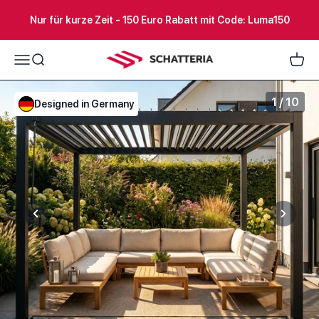
Zum Inhalt springen
Nur für kurze Zeit - 150 Euro Rabatt mit Code: Luma150
Schatteria
Menü
Suche
Waren
1 / 10
Designed in Germany